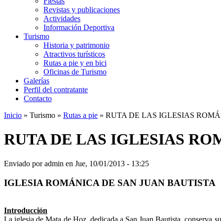
Fiestas
Revistas y publicaciones
Actividades
Información Deportiva
Turismo
Historia y patrimonio
Atractivos turísticos
Rutas a pie y en bici
Oficinas de Turismo
Galerías
Perfil del contratante
Contacto
Inicio
»
Turismo
»
Rutas a pie
»
RUTA DE LAS IGLESIAS ROM
RUTA DE LAS IGLESIAS R
Enviado por
admin
en
Jue, 10/01/2013 - 13:25
IGLESIA ROMÁNICA DE SAN JUAN BAUTISTA
Introducción
La iglesia de Mata de Hoz, dedicada a San Juan Bautista, conserva su 