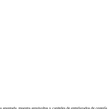
 apuntada, muestra arquivoltas y capiteles de entrelazados de cestería