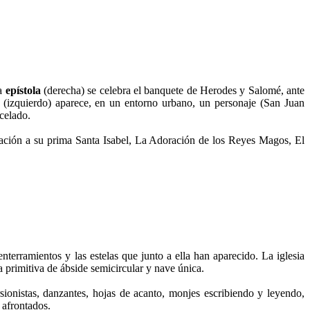
la
epístola
(derecha) se celebra el banquete de Herodes y Salomé, ante
(izquierdo) aparece, en un entorno urbano, un personaje (San Juan
celado.
itación a su prima Santa Isabel, La Adoración de los Reyes Magos, El
nterramientos y las estelas que junto a ella han aparecido. La iglesia
a primitiva de ábside semicircular y nave única.
ionistas, danzantes, hojas de acanto, monjes escribiendo y leyendo,
s afrontados.