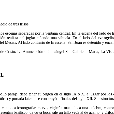
edio de tres frisos.
dos escenas separadas por la ventana central. En la escena del lado de 
ción realista del juglar tañendo una vihuela. En el lado del
evangelio
el Mesías. Al lado contrario de la escena, San Juan es detenido y encar
d de Cristo: La Anunciación del arcángel San Gabriel a María, La Vis
AL
lo paraje, debe tener su origen en el siglo IX o X, a juzgar por los e
ca) y portada lateral, se construyó a finales del siglo XII. Su estructur
cuanto a iconografía: ciervo, cigüeña matando a una culebra, contors
esentan basilisco, de cuya boca sale un tallo vegetal de acanto, y grifo