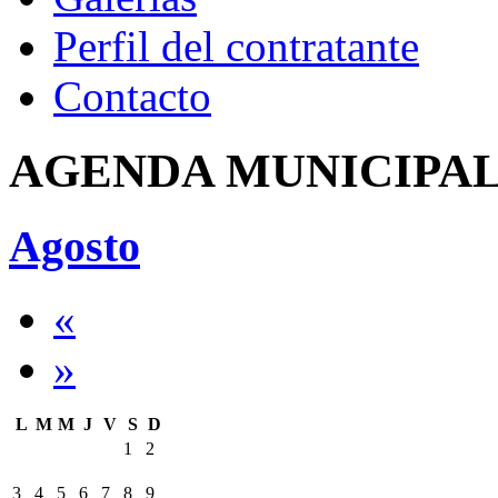
Perfil del contratante
Contacto
AGENDA MUNICIPA
Agosto
«
»
L
M
M
J
V
S
D
1
2
3
4
5
6
7
8
9