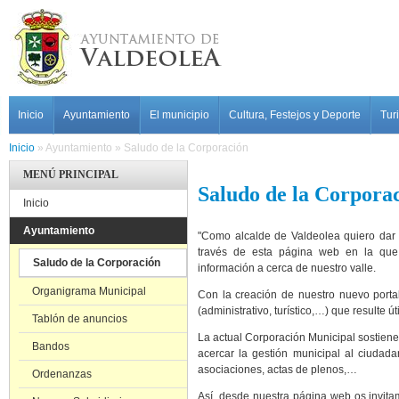
Pasar al contenido principal
MAIN MENU
Inicio
Ayuntamiento
El municipio
Cultura, Festejos y Deporte
Tur
Inicio
»
Ayuntamiento
»
Saludo de la Corporación
MENÚ PRINCIPAL
Saludo de la Corpora
Inicio
Ayuntamiento
"Como alcalde de Valdeolea quiero dar l
través de esta página web en la que 
Saludo de la Corporación
información a cerca de nuestro valle.
Organigrama Municipal
Con la creación de nuestro nuevo portal
(administrativo, turístico,…) que resulte ú
Tablón de anuncios
La actual Corporación Municipal sostiene 
Bandos
acercar la gestión municipal al ciudada
asociaciones, actas de plenos,…
Ordenanzas
Así, desde nuestra página web os invitam