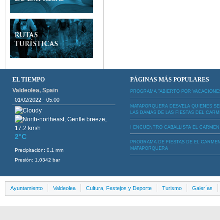
EL TIEMPO
PÁGINAS MÁS POPULARES
Valdeolea, Spain
PROGRAMA "ABIERTO POR VACACIONE
01/02/2022 - 05:00
MATAPORQUERA DESVELA QUIENES S
LAS DAMAS DE LAS FIESTAS DEL CAR
I ENCUENTRO CABALLISTA EL CARMEN
2°C
PROGRAMA DE FIESTAS DE EL CARME
MATAPORQUERA
Precipitación: 0.1 mm
Presión: 1.0342 bar
Ayuntamiento
Valdeolea
Cultura, Festejos y Deporte
Turismo
Galerías