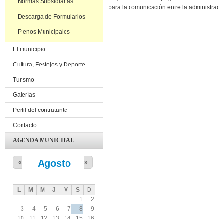
Normas Subsidiarias
para la comunicación entre la administrac
Descarga de Formularios
Plenos Municipales
El municipio
Cultura, Festejos y Deporte
Turismo
Galerías
Perfil del contratante
Contacto
AGENDA MUNICIPAL
Agosto
«
»
L
M
M
J
V
S
D
1
2
3
4
5
6
7
8
9
10
11
12
13
14
15
16