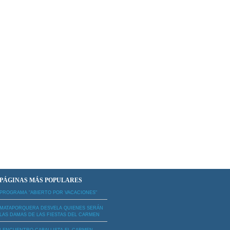
PÁGINAS MÁS POPULARES
PROGRAMA "ABIERTO POR VACACIONES"
MATAPORQUERA DESVELA QUIENES SERÁN
LAS DAMAS DE LAS FIESTAS DEL CARMEN