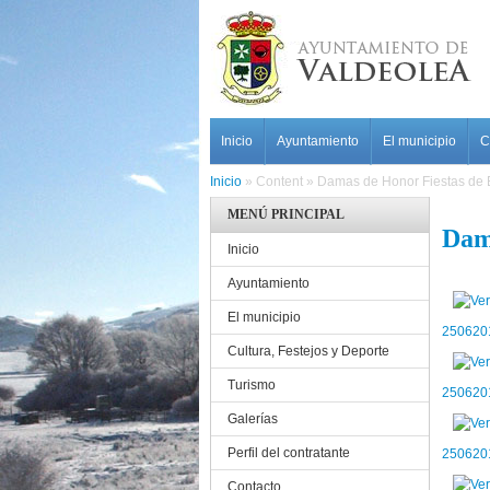
Pasar al contenido principal
MAIN MENU
Inicio
Ayuntamiento
El municipio
C
Inicio
»
Content
»
Damas de Honor Fiestas de
MENÚ PRINCIPAL
Dam
Inicio
Ayuntamiento
El municipio
250620
Cultura, Festejos y Deporte
Turismo
250620
Galerías
Perfil del contratante
250620
Contacto