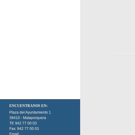
ENCUENTRANOS EN:
Plaza del Ayuntamiento 1
39410 - Mataporquera
Tlf: 942 77 00 03
Fax: 942 77 00 03
Email: