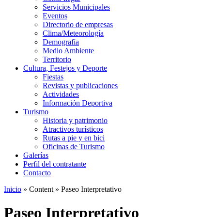
Servicios Municipales
Eventos
Directorio de empresas
Clima/Meteorología
Demografía
Medio Ambiente
Territorio
Cultura, Festejos y Deporte
Fiestas
Revistas y publicaciones
Actividades
Información Deportiva
Turismo
Historia y patrimonio
Atractivos turísticos
Rutas a pie y en bici
Oficinas de Turismo
Galerías
Perfil del contratante
Contacto
Inicio
»
Content
»
Paseo Interpretativo
Paseo Interpretativo