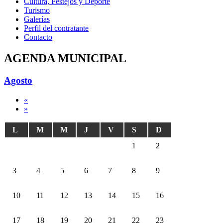
Cultura, Festejos y Deporte
Turismo
Galerías
Perfil del contratante
Contacto
AGENDA MUNICIPAL
Agosto
«
»
L
M
M
J
V
S
D
1
2
3
4
5
6
7
8
9
10
11
12
13
14
15
16
17
18
19
20
21
22
23